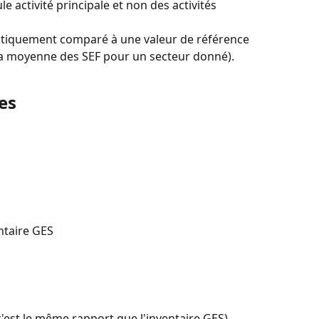
e activité principale et non des activités 
atiquement comparé à une valeur de référence 
la moyenne des SEF pour un secteur donné).
es
ntaire GES
c'est le même rapport que l'inventaire GES)