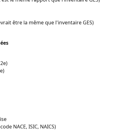
evrait être la même que l'inventaire GES)
ées
O2e)
e)
ise
. code NACE, ISIC, NAICS)