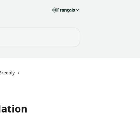
Français
 Greenly
lation