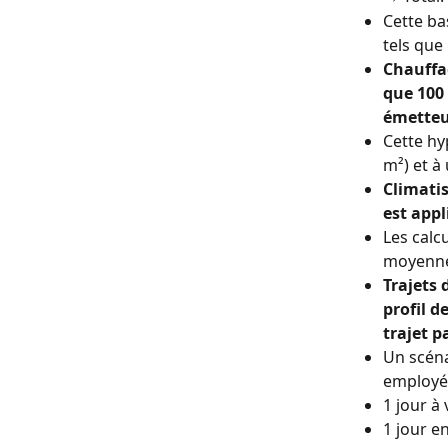
Cette ba
tels que
Chauffag
que 100 
émetteur
Cette hy
m²) et à
Climatis
est appl
Les calc
moyenne 
Trajets 
profil de
trajet p
Un scéna
employé
1 jour à
1 jour e