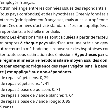
’employés français.
git d’un mélange entre les données issues des répondants à 
(tous pays confondus) et des hypothèses Greenly fondées s
xternes (principalement françaises, mais aussi européenne
ion:
 Ces données d’activité standardisées sont appliquées 
répondants, à l’échelle mondiale.
tion:
 Les émissions finales sont calculées à partir de facteu
on propres 
à chaque pays
 afin d’assurer une précision gé
 directeur:
 La méthodologie repose sur des hypothèses con
viter toute sous-estimation des émissions.
Hypothèses par c
e régime alimentaire hebdomadaire moyen issu des don
e (par exemple: fréquence des repas végétaliens, à base
tc.) est appliqué aux non-répondants.
e repas végétaliens: 0, 29
e repas végétariens: 1, 41
e repas à base de poisson: 0, 71
e repas à base de viande blanche: 1, 64
e repas à base de viande rouge: 0, 95
 5 repas