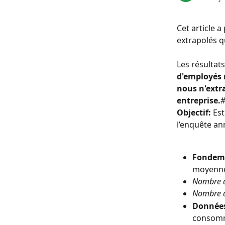
Cet article 
extrapolés 
Les résultat
d'employés 
nous n'extr
entreprise.
Objectif:
 Es
l’enquête an
Fondem
moyennes
Nombre de
Nombre de
Données
consomma