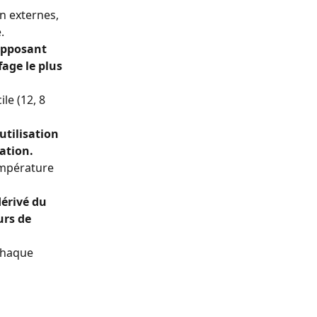
n externes, 
.
upposant 
age le plus 
e (12, 8 
tilisation 
ation.
empérature 
érivé du 
urs de 
chaque 