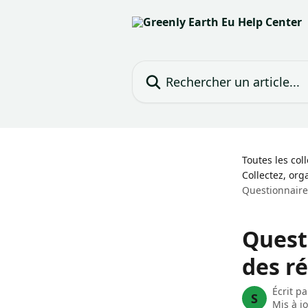
Passer au contenu principal
Rechercher un article...
Toutes les col
Collectez, or
Questionnaire 
Quest
des ré
Écrit p
S
Mis à j