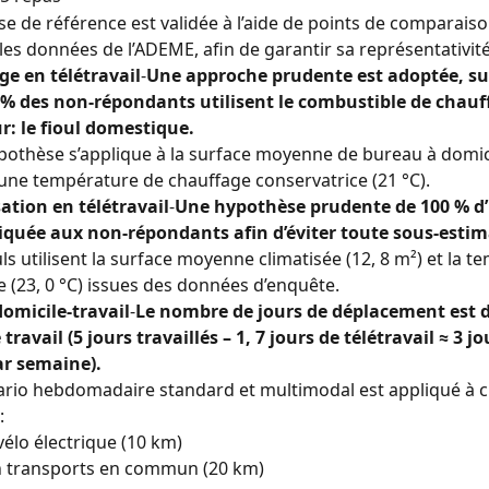
se de référence est validée à l’aide de points de comparaiso
 les données de l’ADEME, afin de garantir sa représentativité
e en télétravail
-
Une approche prudente est adoptée, s
% des non-répondants utilisent le combustible de chauff
: le fioul domestique.
pothèse s’applique à la surface moyenne de bureau à domicil
 une température de chauffage conservatrice (21 °C).
ation en télétravail
-
Une hypothèse prudente de 100 % d’u
iquée aux non-répondants afin d’éviter toute sous-estim
uls utilisent la surface moyenne climatisée (12, 8 m²) et la t
(23, 0 °C) issues des données d’enquête.
domicile-travail
-
Le nombre de jours de déplacement est d
 travail (5 jours travaillés – 1, 7 jours de télétravail ≈ 3 jo
ar semaine).
rio hebdomadaire standard et multimodal est appliqué à 
:
 vélo électrique (10 km)
n transports en commun (20 km)