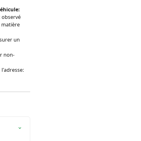
éhicule:
t observé 
 matière 
surer un 
r non-
 l'adresse: 