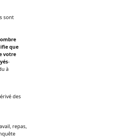
s sont 
nombre 
ifie que 
 votre 
oyés
-
du à 
érivé des 
avail, repas, 
nquête 