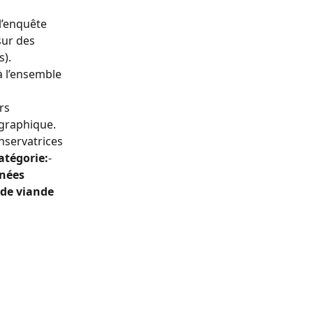
l’enquête 
ur des 
s).
à l’ensemble 
rs 
ographique.
servatrices 
atégorie:
-
nées 
 de viande 