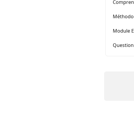
Comprend
Méthodol
Module E
Question