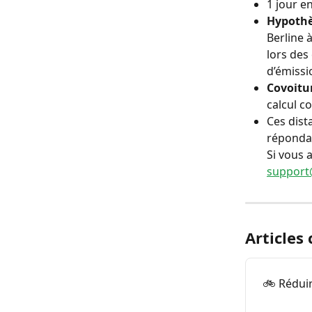
1 jour e
Hypothès
Berline 
lors des
d’émissi
Covoitu
calcul c
Ces dist
répondan
Si vous 
support
Articles
🚲 Réduir