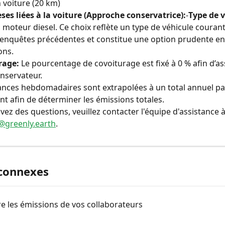
n voiture (20 km)
es liées à la voiture (Approche conservatrice):
-
Type de v
à moteur diesel. Ce choix reflète un type de véhicule couran
 enquêtes précédentes et constitue une option prudente en
ons.
rage:
 Le pourcentage de covoiturage est fixé à 0 % afin d’as
onservateur.
ances hebdomadaires sont extrapolées à un total annuel pa
t afin de déterminer les émissions totales.
avez des questions, veuillez contacter l'équipe d'assistance à
@greenly.earth
.
 connexes
e les émissions de vos collaborateurs