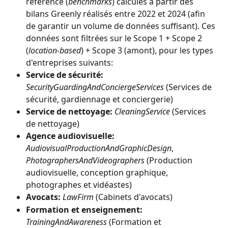
référence (
benchmarks
) calculés à partir des 
bilans Greenly réalisés entre 2022 et 2024 (afin 
de garantir un volume de données suffisant). Ces 
données sont filtrées sur le Scope 1 + Scope 2 
(
location-based
) + Scope 3 (amont), pour les types 
d'entreprises suivants:
Service de sécurité:
SecurityGuardingAndConciergeServices
 (Services de 
sécurité, gardiennage et conciergerie)
Service de nettoyage:
CleaningService
 (Services 
de nettoyage)
Agence audiovisuelle:
AudiovisualProductionAndGraphicDesign
, 
PhotographersAndVideographers
 (Production 
audiovisuelle, conception graphique, 
photographes et vidéastes)
Avocats:
LawFirm
 (Cabinets d'avocats)
Formation et enseignement:
TrainingAndAwareness
 (Formation et 